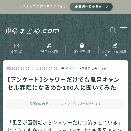
いろんな界隈取りそろえてます
全界隈一覧を見る
MENU
界隈まとめ.com
ホーム
界隈一覧
TikTokの界隈
謎の界隈一覧
〇〇キャンセル界隈
プライバシーポリシー
一覧
2025.10.27
2026.07.02
キャンセル界隈まとめ
PR
利用規約
【アンケート】シャワーだけでも風呂キャン
セル界隈になるのか100人に聞いてみた
運営者情報
記事内に商品プロモーションを含む場合があります
お問い合わせ
「風呂が面倒だからシャワーだけで済ませている」
という人も多いです。シャワーだけでも風呂キャン