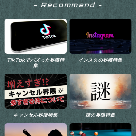
- Recommend -
TikTokでバズった界隈特
インスタの界隈特集
集
キャンセル界隈特集
謎の界隈特集