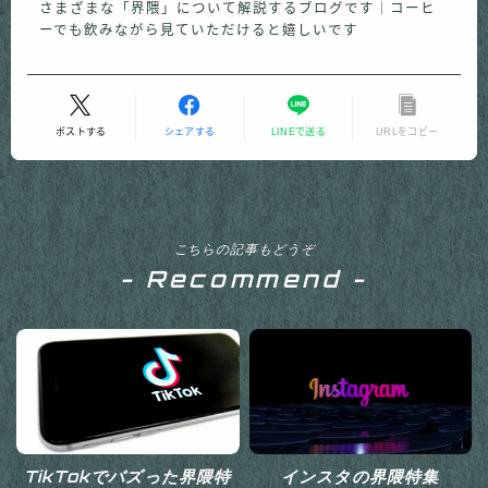
さまざまな「界隈」について解説するブログです｜コーヒ
ーでも飲みながら見ていただけると嬉しいです
ポストする
シェアする
LINEで送る
URLをコピー
こちらの記事もどうぞ
- Recommend -
TikTokでバズった界隈特
インスタの界隈特集