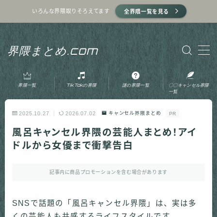
いろんな界隈取りそろえてます
全界隈一覧を見る
MENU
界隈まとめ.com
ホーム
界隈一覧
TikTokの界隈
謎の界隈一覧
〇〇キャンセル界隈
プライバシーポリシー
一覧
2025.10.27
2026.07.02
キャンセル界隈まとめ
PR
利用規約
風呂キャンセル界隈の芸能人まとめ！アイ
ドルから女優まで衝撃告白
運営者情報
記事内に商品プロモーションを含む場合があります
お問い合わせ
SNSで話題の「風呂キャンセル界隈」は、実は多
くの芸能人も共感するライフスタイルです。