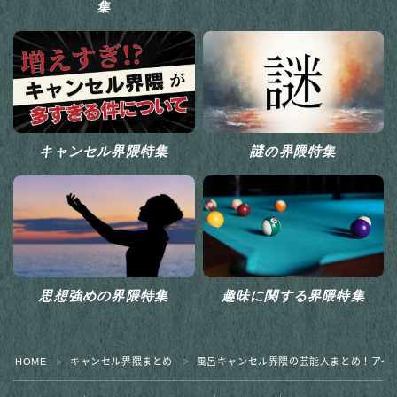
集
キャンセル界隈特集
謎の界隈特集
思想強めの界隈特集
趣味に関する界隈特集
HOME
キャンセル界隈まとめ
風呂キャンセル界隈の芸能人まとめ！アイ
＞
＞