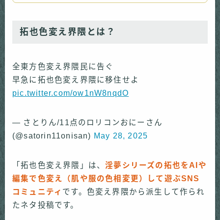
拓也色変え界隈とは？
全東方色変え界隈民に告ぐ
早急に拓也色変え界隈に移住せよ
pic.twitter.com/ow1nW8nqdO
— さとりん/11点のロリコンおにーさん
(@satorin11onisan)
May 28, 2025
「拓也色変え界隈」は、
淫夢シリーズの拓也をAIや
編集で色変え（肌や服の色相変更）して遊ぶSNS
コミュニティ
です。色変え界隈から派生して作られ
たネタ投稿です。