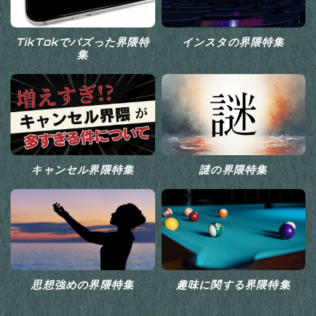
TikTokでバズった界隈特
インスタの界隈特集
集
キャンセル界隈特集
謎の界隈特集
思想強めの界隈特集
趣味に関する界隈特集