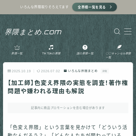
いろんな界隈取りそろえてます
全界隈一覧を見る
MENU
界隈まとめ.com
ホーム
界隈一覧
TikTokの界隈
謎の界隈一覧
〇〇キャンセル界隈
プライバシーポリシー
一覧
2025.10.19
2026.07.02
いろんな界隈まとめ
PR
利用規約
【加工師】色変え界隈の実態を調査！著作権
問題や嫌われる理由も解説
運営者情報
記事内に商品プロモーションを含む場合があります
お問い合わせ
「色変え界隈」という言葉を見かけて「どういう活
動なんだろう？」「どんな人たちが関わっている