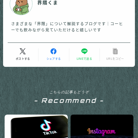
界隈くま
さまざまな「界隈」について解説するブログです｜コーヒ
ーでも飲みながら見ていただけると嬉しいです
ポストする
シェアする
LINEで送る
URLをコピー
こちらの記事もどうぞ
- Recommend -