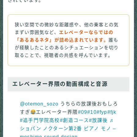
されています。
狭い空間での微妙な距離感や、他の乗客との気
まずい雰囲気など、
エレベーターならではの
「あるあるネタ」が詰め込まれています。
誰も
が経験したことのあるシチュエーションを切り
取ることで、視聴者の共感を呼んでいます。
エレベーター界隈の動画構成と音源
@otemon_sozo
うちらの放課後おもしろ
すぎ
エレベーター界隈
#09
#10
#fyp
#fjk
#追手門学院高校
#創造コース
#放課後
♬
ショパン ノクターン第2番 ピアノ モノ –
moshimo sound design