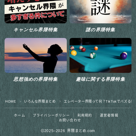
キャンセル界隈特集
謎の界隈特集
思想強めの界隈特集
趣味に関する界隈特集
HOME
いろんな界隈まとめ
エレベーター界隈って何？TikTokでバズる
＞
＞
ホーム
プライバシーポリシー
利用規約
運営者情報
お問い合わせ
2025–2026 界隈まとめ.com