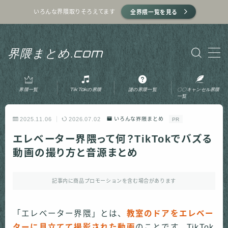
いろんな界隈取りそろえてます
全界隈一覧を見る
MENU
界隈まとめ.com
ホーム
界隈一覧
TikTokの界隈
謎の界隈一覧
〇〇キャンセル界隈
プライバシーポリシー
一覧
2025.11.06
2026.07.02
いろんな界隈まとめ
PR
利用規約
エレベーター界隈って何？TikTokでバズる
動画の撮り方と音源まとめ
運営者情報
記事内に商品プロモーションを含む場合があります
お問い合わせ
「エレベーター界隈」とは、
教室のドアをエレベー
ターに見立てて撮影された動画
のことです。TikTok