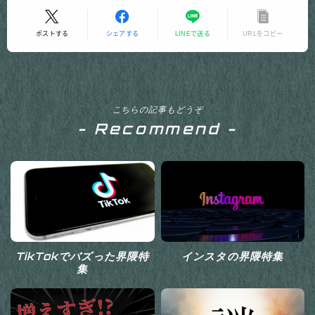
ポストする
シェアする
LINEで送る
URLをコピー
こちらの記事もどうぞ
- Recommend -
TikTokでバズった界隈特
インスタの界隈特集
集