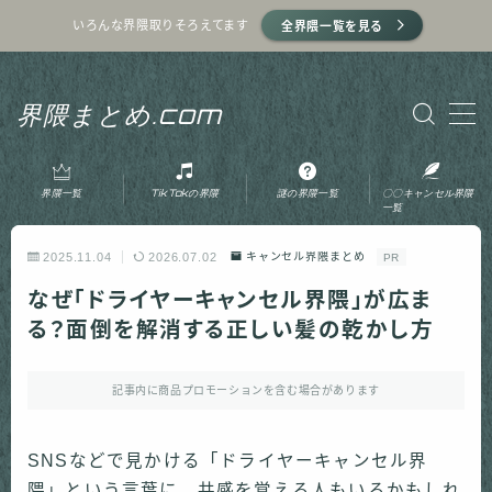
いろんな界隈取りそろえてます
全界隈一覧を見る
MENU
界隈まとめ.com
ホーム
界隈一覧
TikTokの界隈
謎の界隈一覧
〇〇キャンセル界隈
プライバシーポリシー
一覧
2025.11.04
2026.07.02
キャンセル界隈まとめ
PR
利用規約
なぜ「ドライヤーキャンセル界隈」が広ま
る？面倒を解消する正しい髪の乾かし方
運営者情報
記事内に商品プロモーションを含む場合があります
お問い合わせ
SNSなどで見かける「ドライヤーキャンセル界
隈」という言葉に、共感を覚える人もいるかもしれ