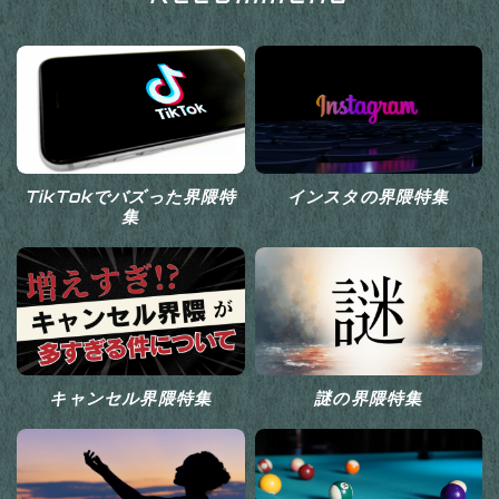
TikTokでバズった界隈特
インスタの界隈特集
集
キャンセル界隈特集
謎の界隈特集