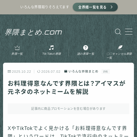
いろんな界隈取りそろえてます
全界隈一覧を見る
MENU
界隈まとめ.com
ホーム
界隈一覧
TikTokの界隈
謎の界隈一覧
〇〇キャンセル界隈
プライバシーポリシー
一覧
2025.10.22
2026.07.02
いろんな界隈まとめ
PR
利用規約
お料理得意なんです界隈とは？アイマスが
元ネタのネットミームを解説
運営者情報
記事内に商品プロモーションを含む場合があります
お問い合わせ
XやTikTokでよく見かける「お料理得意なんです界
隈」というワードは、TikTokで流行中のネットミー