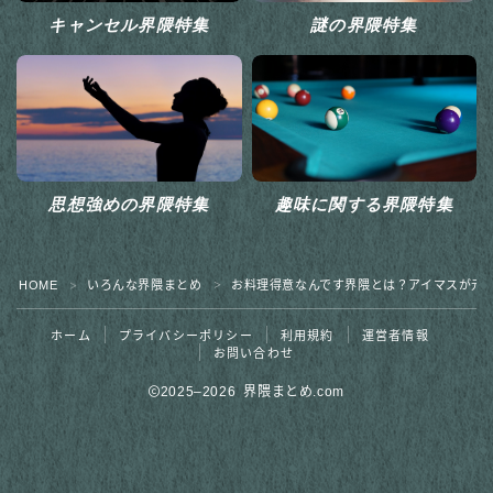
キャンセル界隈特集
謎の界隈特集
思想強めの界隈特集
趣味に関する界隈特集
HOME
いろんな界隈まとめ
お料理得意なんです界隈とは？アイマスが元
＞
＞
ホーム
プライバシーポリシー
利用規約
運営者情報
お問い合わせ
2025–2026 界隈まとめ.com
界隈を探しに行こう