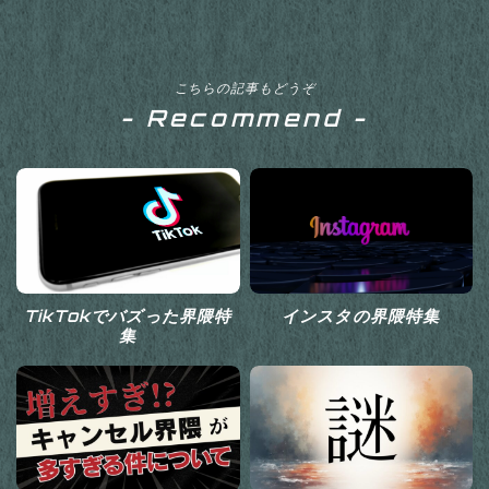
こちらの記事もどうぞ
- Recommend -
TikTokでバズった界隈特
インスタの界隈特集
集