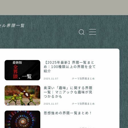
セル界隈一覧
【2025年最新】界隈一覧まと
め｜100種類以上の界隈を全て
紹介
2025.11.07
テーマ別界隈まとめ
奥深い「趣味」に関する界隈
一覧｜マニアックな趣味が見
つかるかも
2025.11.07
テーマ別界隈まとめ
思想強めの界隈一覧まとめ！