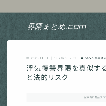
界隈まとめ.com
2025.11.04
2026.07.02
いろんな界隈
浮気復讐界隈を真似する
と法的リスク
記事内に商品プロ