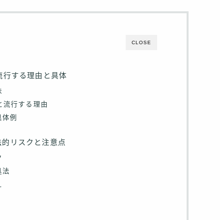
CLOSE
流行する理由と具体
味
ると流行する理由
具体例
法的リスクと注意点
ク
処法
え