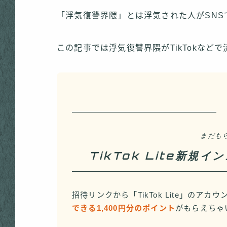
「浮気復讐界隈」とは浮気された人がSN
この記事では浮気復讐界隈がTikTokな
まだも
TikTok Lite新規
招待リンクから「TikTok Lite」のア
できる1,400円分のポイント
がもらえちゃ