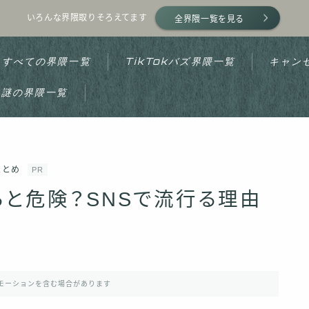
いろんな界隈取りそろえてます
全界隈一覧を見る
すべての界隈一覧
TikTokバズ界隈一覧
キャン
謎の界隈一覧
ホーム
まとめ
PR
プライバシーポリシー
と危険？SNSで流行る理由
利用規約
運営者情報
モーションを含む場合があります
お問い合わせ