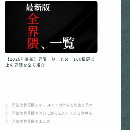
【2025年最新】界隈一覧まとめ｜100種類以
上の界隈を全て紹介
浮気復讐界隈とは？SNSで流行する理由と具体
浮気復讐界隈の流行に潜む法的リスクと注意点
浮気復讐界隈のまとめ