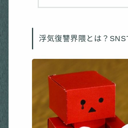
浮気復讐界隈とは？SN