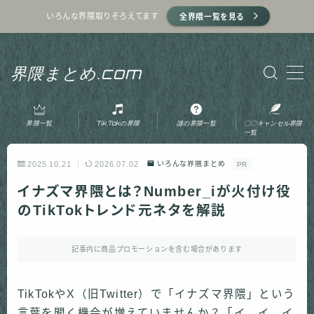
いろんな界隈取りそろえてます
全界隈一覧を見る
MENU
界隈まとめ.com
ホーム
界隈一覧
TikTokの界隈
謎の界隈一覧
〇〇キャンセル界隈
プライバシーポリシー
一覧
2025.10.21
2026.07.02
いろんな界隈まとめ
PR
利用規約
イナズマ界隈とは？Number_iが火付け役
のTikTokトレンド元ネタを解説
運営者情報
記事内に商品プロモーションを含む場合があります
お問い合わせ
TikTokやX（旧Twitter）で「イナズマ界隈」という
言葉を聞く機会が増えていませんか？「イ、イ、イ