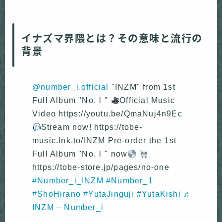
イナズマ界隈とは？その意味と流行の
背景
@number_i.official
"INZM" from 1st
Full Album "No.Ⅰ"
Official Music
Video https://youtu.be/QmaNuj4n9Ec
Stream now! https://tobe-
music.lnk.to/INZM Pre-order the 1st
Full Album "No.Ⅰ" now
https://tobe-store.jp/pages/no-one
#Number_i_INZM
#Number_1
#ShoHirano
#YutaJinguji
#YutaKishi
♬
INZM – Number_i