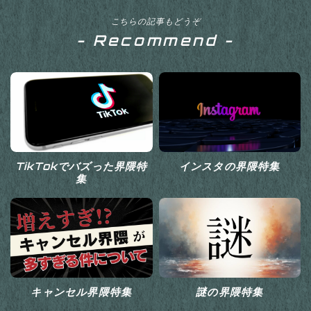
こちらの記事もどうぞ
- Recommend -
TikTokでバズった界隈特
インスタの界隈特集
集
キャンセル界隈特集
謎の界隈特集