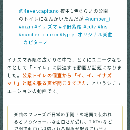
@4ever.capitano
夜中1時ぐらいの公園
のトイレになんかいたんだが
#number_i
#inzm
#イナズマ
#平野紫耀
#cdtv
#fns
#number_i_inzm
#fyp
♬ オリジナル楽曲
– カピターノ
イナズマ界隈の広がりの中で、とくにユニークなも
のとして「トイレ」に関連する動画が話題になりま
した。
公衆トイレの個室から「イ、イ、イナズ
マ！」と踏ん張る声が聞こえてきた
、というシチュ
エーションの動画です。
楽曲のフレーズが日常の予期せぬ場面で使われ
るというシュールな面白さが受け、TikTokなど
で関連動画が投稿される現象が起きています。