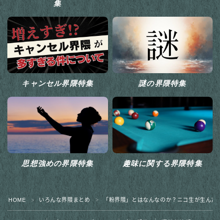
集
キャンセル界隈特集
謎の界隈特集
思想強めの界隈特集
趣味に関する界隈特集
HOME
いろんな界隈まとめ
「粉界隈」とはなんなのか？ニコ生が生んだ
＞
＞