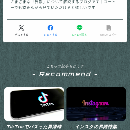
さまざまな「界隈」について解説するブログです｜コーヒ
ーでも飲みながら見ていただけると嬉しいです
ポストする
シェアする
LINEで送る
URLをコピー
こちらの記事もどうぞ
- Recommend -
TikTokでバズった界隈特
インスタの界隈特集