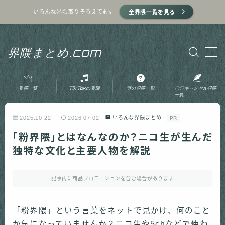
いろんな界隈取りそろえてます
全界隈一覧を見る
MENU
界隈まとめ.com
ホーム
界隈一覧
TikTokの界隈
謎の界隈一覧
〇〇キャンセル界隈
プライバシーポリシー
一覧
2025.10.22
2026.07.02
いろんな界隈まとめ
PR
利用規約
「粉界隈」とはなんなのか？ニコ生が生んだ
独特な文化と主要人物を解説
運営者情報
記事内に商品プロモーションを含む場合があります
お問い合わせ
「粉界隈」という言葉をネットで見かけ、何のこと
か気になっていませんか？ニコ生や5chなどで使わ