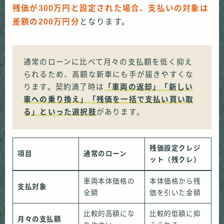
残価が300万円と設定された場合、支払いの対象は
差額の200万円分
となります。
通常のローンに比べて月々の支払額を低く抑え
られるため、高額な新車にも手が届きやすくな
ります。契約満了時は
「車両の返却」「新しい
車への乗り換え」「残価を一括で支払い買い取
る」といった選択肢
があります。
残価設定クレジ
項目
通常のローン
ット（残クレ）
車両本体価格の
本体価格から残
支払対象
全額
価を引いた金額
比較的高額にな
比較的低額に抑
月々の支払額