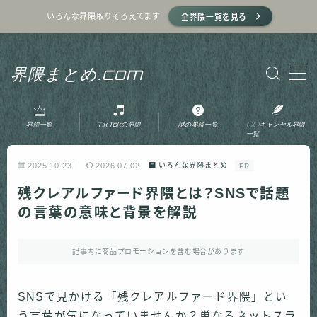
いろんな界隈取りそろえてます
全界隈一覧を見る
MENU
界隈まとめ.com
ホーム
界隈一覧
TikTokの界隈
謎の界隈一覧
〇〇キャンセル界隈
プライバシーポリシー
一覧
2025.10.23
2026.07.02
いろんな界隈まとめ
PR
利用規約
残クレアルファード界隈とは？SNSで話題
の言葉の意味と背景を解説
運営者情報
記事内に商品プロモーションを含む場合があります
お問い合わせ
SNSで見かける「残クレアルファード界隈」とい
う言葉が気になっていませんか？単なるネットスラ