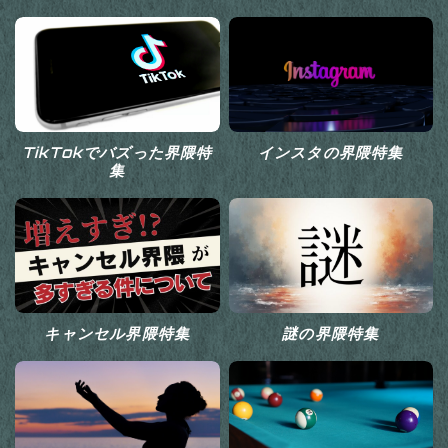
TikTokでバズった界隈特
インスタの界隈特集
集
キャンセル界隈特集
謎の界隈特集