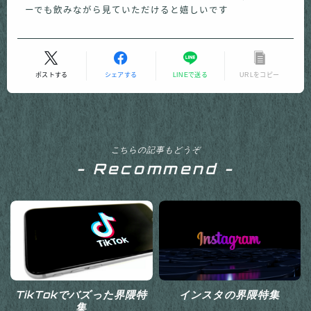
ーでも飲みながら見ていただけると嬉しいです
ポストする
シェアする
LINEで送る
URLをコピー
こちらの記事もどうぞ
- Recommend -
TikTokでバズった界隈特
インスタの界隈特集
集