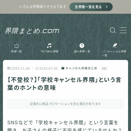
いろんな界隈取りそろえてます
全界隈一覧を見る
MENU
界隈まとめ.com
ホーム
界隈一覧
TikTokの界隈
謎の界隈一覧
〇〇キャンセル界隈
プライバシーポリシー
一覧
2025.11.04
2026.07.02
キャンセル界隈まとめ
PR
利用規約
【不登校？】「学校キャンセル界隈」という言
葉のホントの意味
運営者情報
記事内に商品プロモーションを含む場合があります
お問い合わせ
SNSなどで「学校キャンセル界隈」という言葉を
聞き、お子さんの様子に不安を感じていませんか？