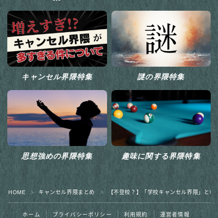
キャンセル界隈特集
謎の界隈特集
思想強めの界隈特集
趣味に関する界隈特集
HOME
キャンセル界隈まとめ
【不登校？】「学校キャンセル界隈」とい
＞
＞
ホーム
プライバシーポリシー
利用規約
運営者情報