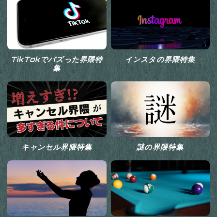
TikTokでバズった界隈特
インスタの界隈特集
集
キャンセル界隈特集
謎の界隈特集