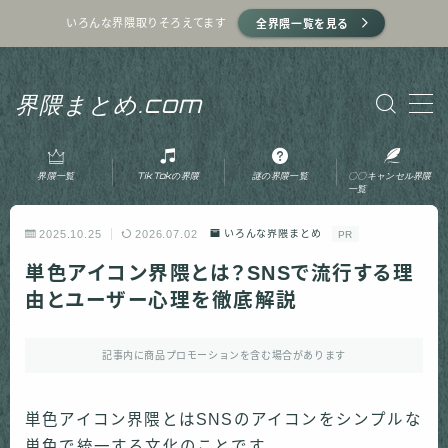
いろんな界隈取りそろえてます
全界隈一覧を見る
MENU
界隈まとめ.com
ホーム
界隈一覧
TikTokの界隈
謎の界隈一覧
〇〇キャンセル界隈
プライバシーポリシー
一覧
2025.10.25
2026.07.02
いろんな界隈まとめ
PR
利用規約
単色アイコン界隈とは？SNSで流行する理
由とユーザー心理を徹底解説
運営者情報
記事内に商品プロモーションを含む場合があります
お問い合わせ
単色アイコン界隈とはSNSのアイコンをシンプルな
単色で統一する文化のことです。