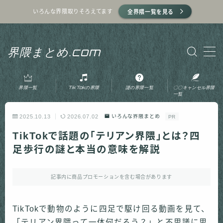
いろんな界隈取りそろえてます
全界隈一覧を見る
MENU
界隈まとめ.com
ホーム
界隈一覧
TikTokの界隈
謎の界隈一覧
〇〇キャンセル界隈
プライバシーポリシー
一覧
2025.10.13
2026.07.02
いろんな界隈まとめ
PR
利用規約
TikTokで話題の「テリアン界隈」とは？四
足歩行の謎と本当の意味を解説
運営者情報
記事内に商品プロモーションを含む場合があります
お問い合わせ
TikTokで動物のように四足で駆け回る動画を見て、
「テリアン界隈って一体何だろう？」と不思議に思