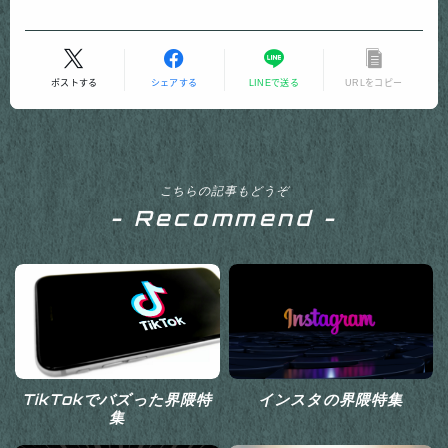
ポストする
シェアする
LINEで送る
URLをコピー
こちらの記事もどうぞ
- Recommend -
TikTokでバズった界隈特
インスタの界隈特集
集