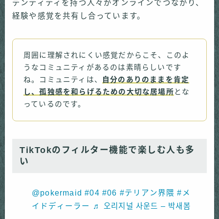
デンティティを持つ人々がオンラインでつながり、
経験や感覚を共有し合っています。
周囲に理解されにくい感覚だからこそ、このよ
うなコミュニティがあるのは素晴らしいです
ね。コミュニティは、
自分のありのままを肯定
し、孤独感を和らげるための大切な居場所
とな
っているのです。
TikTokのフィルター機能で楽しむ人も多
い
@pokermaid
#04
#06
#テリアン界隈
#メ
イドディーラー
♬ 오리지널 사운드 – 박새봄