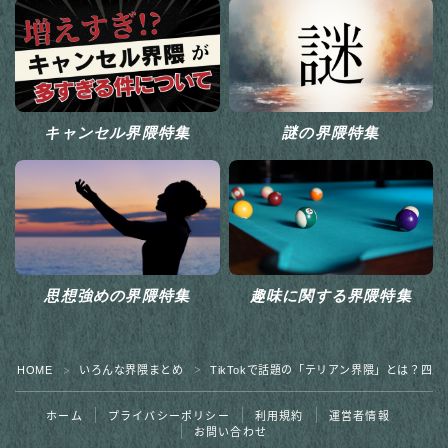
キャンセル界隈特集
謎の界隈特集
思想強めの界隈特集
趣味に関する界隈特集
HOME
いろんな界隈まとめ
TikTokで話題の「テリアン界隈」とは？四
＞
＞
ホーム
プライバシーポリシー
利用規約
運営者情報
お問い合わせ