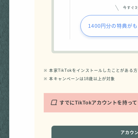
今すぐ
1400円分の特典が
※ 本家TikTokをインストールしたことがある
※ 本キャンペーンは18歳以上が対象
Q
すでにTikTokアカウントを持
アカウ