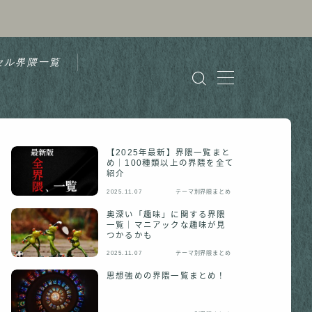
セル界隈一覧
【2025年最新】界隈一覧まと
め｜100種類以上の界隈を全て
紹介
2025.11.07
テーマ別界隈まとめ
奥深い「趣味」に関する界隈
一覧｜マニアックな趣味が見
つかるかも
2025.11.07
テーマ別界隈まとめ
思想強めの界隈一覧まとめ！