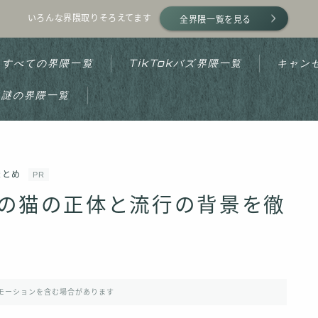
いろんな界隈取りそろえてます
全界隈一覧を見る
すべての界隈一覧
TikTokバズ界隈一覧
キャン
謎の界隈一覧
ホーム
まとめ
PR
プライバシーポリシー
材の猫の正体と流行の背景を徹
利用規約
運営者情報
モーションを含む場合があります
お問い合わせ