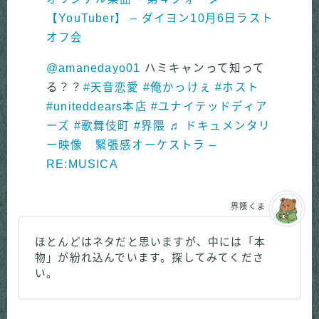
【YouTuber】 – ダイヨン10月6日ラスト
オフ会
@amanedayo01
ハミキャンって知って
る？？
#天音恋愛
#俺かっけぇ
#ホスト
#uniteddears本店
#ユナイテッドディア
ーズ
#歌舞伎町
#界隈
♬ ドキュメンタリ
ー映像 緊張感オーケストラ –
RE:MUSICA
界隈くま
ほとんどはネタだと思いますが、中には「本
物」が紛れ込んでいます。探してみてくださ
い。