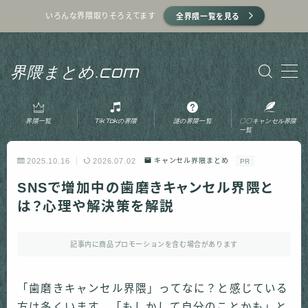
いろんな界隈取りそろえてます
全界隈一覧を見る
MENU
界隈まとめ.com
ホーム
界隈一覧
TikTokの界隈
謎の界隈一覧
〇〇キャンセル界隈
プライバシーポリシー
一覧
2025.10.16
2026.07.02
キャンセル界隈まとめ
PR
利用規約
SNSで増加中の歯磨きキャンセル界隈と
は？心理や解決策を解説
運営者情報
記事内に商品プロモーションを含む場合があります
お問い合わせ
「歯磨きキャンセル界隈」ってなに？と感じている
方は多くいます。「もしかして自分のことかも」と