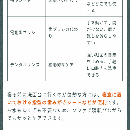
指型シート
歯磨きの代わり
などどこでも使
える
手を動かす手間
歯ブラシの代わ
が少ない、磨き
電動歯ブラシ
り
残しを減らしや
すい
強い細菌の暴走
を止める、手軽
デンタルリンス
補助的なケア
に口腔内を洗浄
できる
寝る前に洗面台に行くのが億劫な方には、
寝室に置
いておける指型の歯みがきシートなどが便利
です。
お水もゆすぎも不要なため、ソファで寝転びながら
でもサッとケアできます。