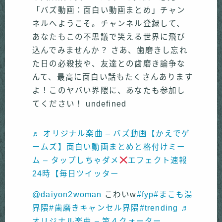
「バズ動画：面白い動画まとめ」チャン
ネルへようこそ。チャンネル登録して、
あなたもこの不思議で笑える世界に飛び
込んでみませんか？ さあ、歯磨きし忘れ
た日の必殺技や、友達との歯磨き論争な
んて、最高に面白い話もたくさんあります
よ！このヤバい界隈に、あなたも参加し
てください！ undefined
♬ オリジナル楽曲 – バズ動画【かえでゲ
ームズ】面白い動画まとめと格付けミー
ム – タップしちゃダメ
エフェクト速報
24時【毎日ツイッター
@daiyon2woman
こわいw
#fyp
#まこも湯
界隈
#歯磨きキャンセル界隈
#trending
♬
オリジナル楽曲 – 第４クォーター