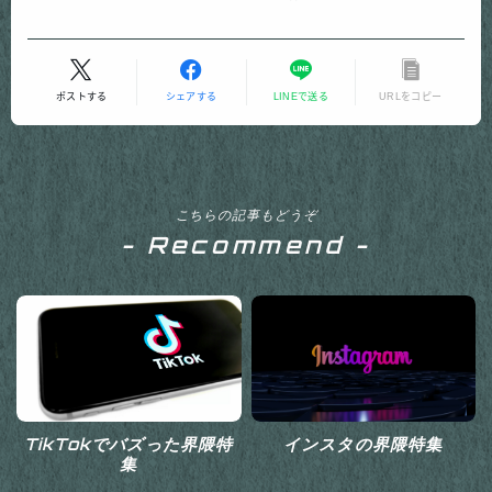
ポストする
シェアする
LINEで送る
URLをコピー
こちらの記事もどうぞ
- Recommend -
TikTokでバズった界隈特
インスタの界隈特集
集