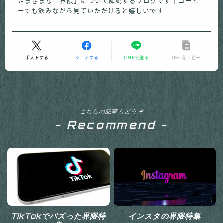
さまざまな「界隈」について解説するブログです｜コーヒ
ーでも飲みながら見ていただけると嬉しいです
ポストする
シェアする
LINEで送る
URLをコピー
こちらの記事もどうぞ
- Recommend -
界隈を探しに行こう
TikTokでバズった界隈特
インスタの界隈特集
全界隈一覧を見る